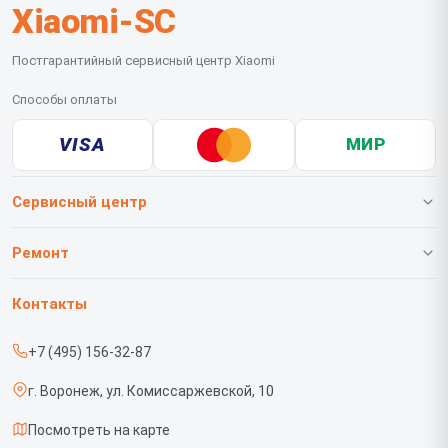
Xiaomi-SC
Постгарантийный сервисный центр Xiaomi
Способы оплаты
VISA
МИР
Сервисный центр
О нашем сервисе
Ремонт
Гарантия
Телефонов
Контакты
Прайс-лист
Роботов-пылесосов
+7 (495) 156-32-87
Срочный ремонт
Телевизоров
г. Воронеж, ул. Комиссаржевской, 10
Доставка и способы оплаты
Проекторов
Посмотреть на карте
Диагностика