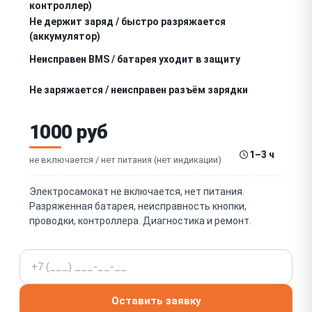
контроллер)
Не держит заряд / быстро разряжается
(аккумулятор)
Неисправен BMS / батарея уходит в защиту
Не заряжается / неисправен разъём зарядки
Прокол / спущена шина (пневматическая,
1000 руб
бескамерная)
Не работает / слабо тормозит тормоз (дисковый,
1–3 ч
барабанный)
не включается / нет питания (нет индикации)
Не работает / заедает складной механизм (замок,
шарнир)
Электросамокат не включается, нет питания.
Разряженная батарея, неисправность кнопки,
Неисправен контроллер (нет управления мотором)
проводки, контроллера. Диагностика и ремонт.
Не работает / зависает дисплей / дашборд
Телефон
Не работает фара / стоп-сигнал / подсветка
Оставить заявку
Шум / гул / стук мотор-колеса (подшипники)