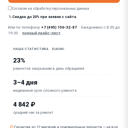
Не работает / заедает ручка газа (датчик/
Согласен на обработку
персональных данных
потенциометр)
Скидка до 20% при заявке с сайта
Повреждение проводки / разъёмов (износ,
перегиб)
Или по телефону:
+7 (495) 156-32-87
·
Ежедневно с 8:30 до
19:30
·
полный прайс-лист
Неисправна плата управления / контроллер заряда
НАША СТАТИСТИКА · XIAOMI
23%
ремонтов закрываем в день обращения
3–4 дня
медианный срок сложного ремонта
4 842 ₽
средний чек за ремонт
Гарантия до 12 месяцев и оригинальные запчасти — на все